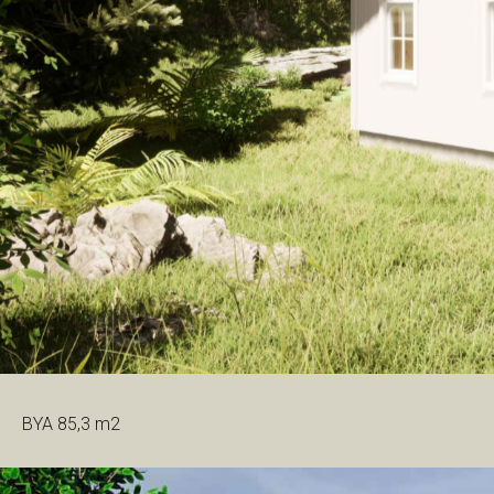
BYA 85,3 m2