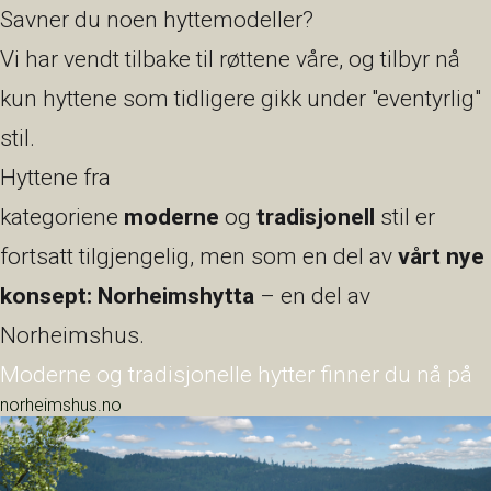
Savner du noen hyttemodeller?
Vi har vendt tilbake til røttene våre, og tilbyr nå
kun hyttene som tidligere gikk under "eventyrlig"
stil.
Hyttene fra
kategoriene
moderne
og
tradisjonell
stil er
fortsatt tilgjengelig, men som en del av
vårt nye
konsept: Norheimshytta
– en del av
Norheimshus.
Moderne og tradisjonelle hytter finner du nå på
norheimshus.no