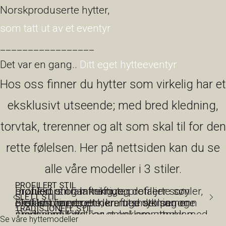
Norskproduserte hytter,
som tatt ut av et eventyr
_________________
Det var en gang..
Ditt eget hytteeventyr
Hos oss finner du hytter som virkelig har et
eksklusivt utseende; med bred kledning,
torvtak, trerenner og alt som skal til for den
rette følelsen. Her på nettsiden kan du se
alle våre modeller i 3 stiler.
PROFILERT STIL
Profilert stil har kraftige, profilerte søyler, profilert omramming, og detaljer som mønekors og lafteknuter.
SLETT STIL
Slett stil har en enklere utsmykning enn profilert, med rette, kraftige stolper og omramminger – men med det samme eksklusive preget.
TRADISJONELL STIL
Tradisjonell stil har et enklere uttrykk med shingel på taket, og enkel omramming rundt vinduene.
Se våre hyttemodeller