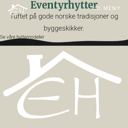
Eventyrhytter
MENY
Tuftet på gode norske tradisjoner og
byggeskikker.
Se våre hyttemodeller
Hytter/tomter til salgs