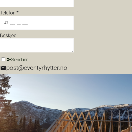
Telefon
*
Beskjed
Send inn
post@eventyrhytter.no